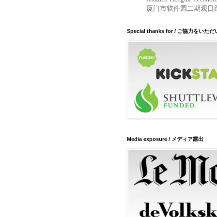
厦门市软件园二期观日路5
Special thanks for / ご協力をい
Media exposure / メディア露出