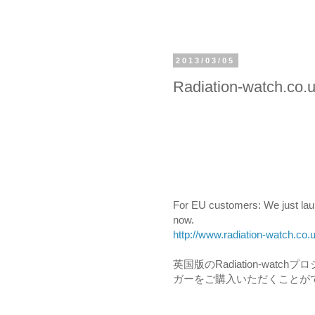
2013/03/05
Radiation-watch
For EU customers: We just laun
now.
http://www.radiation-watch.co.u
英国版のRadiation-w
ガーをご購入いただくことが