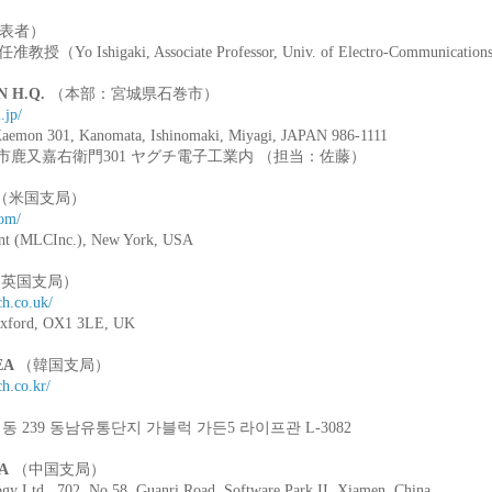
表者）
shigaki, Associate Professor, Univ. of Electro-Communications, 
AN H.Q.
（本部：宮城県石巻市）
.jp/
 Kaemon 301, Kanomata, Ishinomaki, Miyagi, JAPAN 986-1111
県石巻市鹿又嘉右衛門301 ヤグチ電子工業内 （担当：佐藤）
（米国支局）
om/
ant (MLCInc.), New York, USA
英国支局）
ch.co.uk/
 Oxford, OX1 3LE, UK
REA
（韓国支局）
h.co.kr/
 239 동남유통단지 가블럭 가든5 라이프관 L-3082
NA
（中国支局）
gy Ltd., 702, No.58, Guanri Road, Software Park II, Xiamen, China