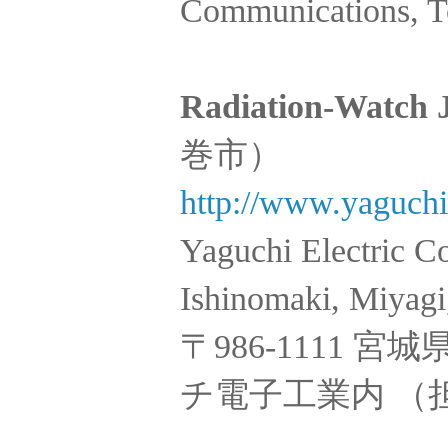
Communications, T
Radiation-Watch
巻市）
http://www.yaguchi
Yaguchi Electric C
Ishinomaki, Miyag
〒986-1111 
チ電子工業内 （