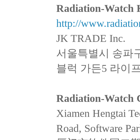
Radiation-Watc
http://www.radiatio
JK TRADE Inc.
서울특별시 송파구
블럭 가든5 라이프관
Radiation-Watch
Xiamen Hengtai Tec
Road, Software Par