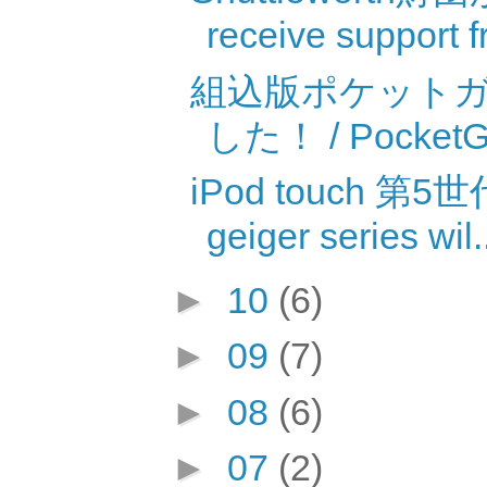
receive support fr
組込版ポケットガ
した！ / PocketGei
iPod touch 第
geiger series wil.
►
10
(6)
►
09
(7)
►
08
(6)
►
07
(2)