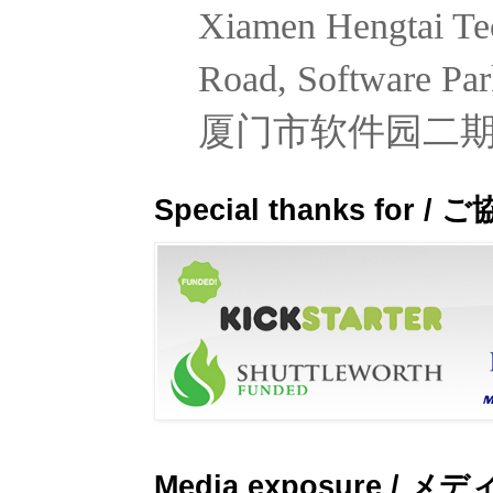
Xiamen Hengtai Tec
Road, Software Par
厦门市软件园二期观
Special thanks fo
Media exposure / 