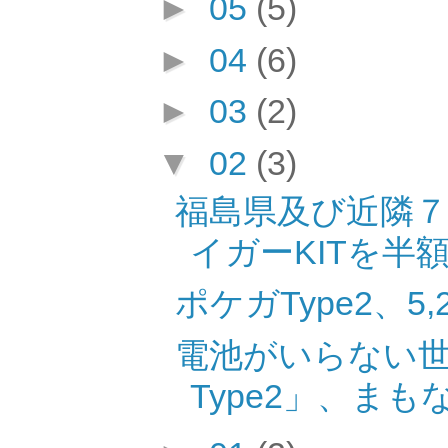
►
05
(5)
►
04
(6)
►
03
(2)
▼
02
(3)
福島県及び近隣
イガーKITを半
ポケガType2、
電池がいらない
Type2」、ま