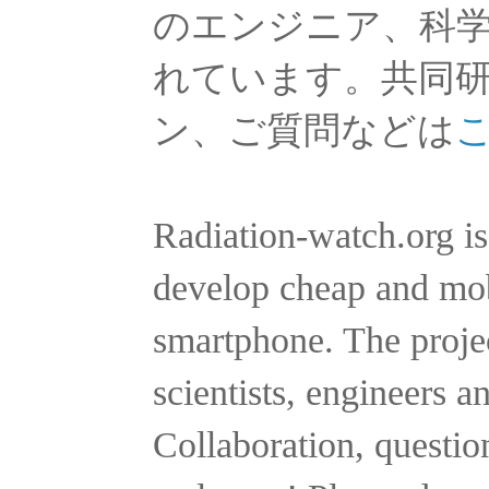
のエンジニア、科
れています。共同
ン、ご質問などは
Radiation-watch.org is
develop cheap and mobi
smartphone. The projec
scientists, engineers a
Collaboration, questio