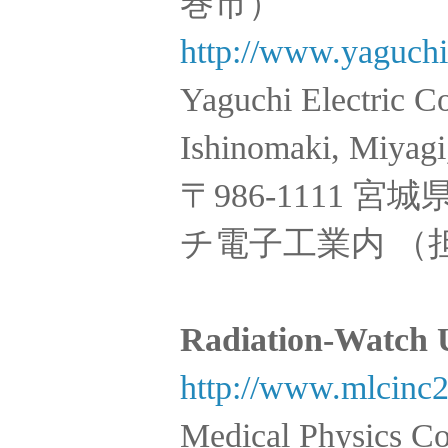
巻市）
http://www.yaguchi
Yaguchi Electric C
Ishinomaki, Miyag
〒986-1111 
チ電子工業内 （
Radiation-Watch
http://www.mlcinc
Medical Physics C